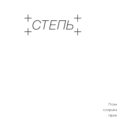
Поме
сохран
прин