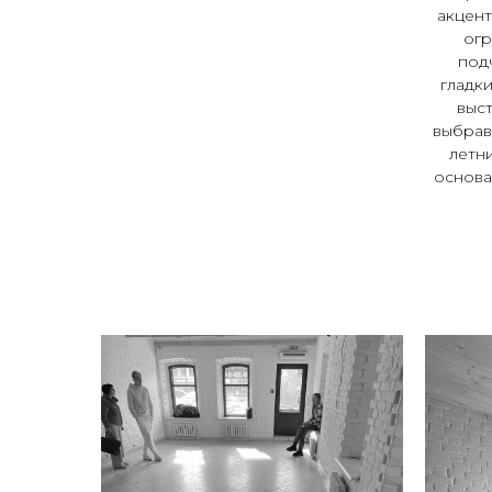
акцент
огр
под
гладк
выст
выбрав
летн
основа