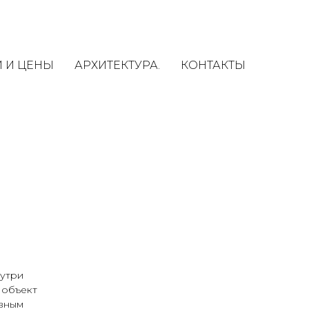
И И ЦЕНЫ
АРХИТЕКТУРА.
КОНТАКТЫ
нутри
 объект
овным