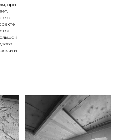
ым, при
вет,
те с
роекте
ветов
большой
рдого
альки и