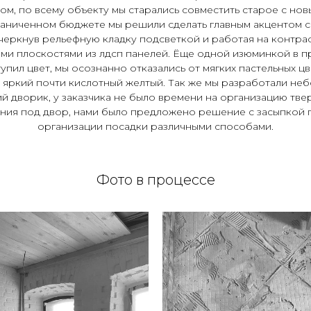
ом, по всему объекту мы старались совместить старое с нов
аниченном бюджете мы решили сделать главным акцентом с
черкнув рельефную кладку подсветкой и работая на контрас
ими плоскостями из лдсп панелей. Ёще одной изюминкой в п
упил цвет, мы осознанно отказались от мягких пастельных ц
 яркий почти кислотный желтый. Так же мы разработали не
ий дворик, у заказчика не было времени на организацию тве
ния под двор, нами было предложено решение с засыпкой г
организации посадки различными способами.
Фото в процессе